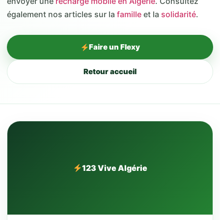
envoyer une
recharge mobile en Algérie
. Consultez
également nos articles sur la
famille
et la
solidarité
.
Faire un Flexy
Retour accueil
123 Vive Algérie