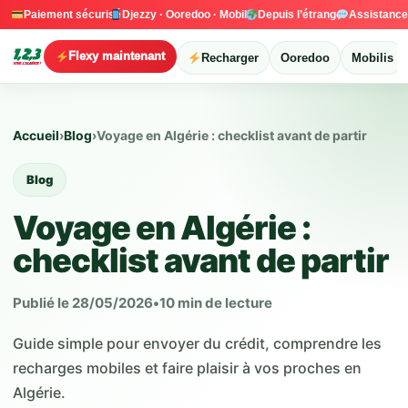
Paiement sécurisé
Djezzy · Ooredoo · Mobilis
Depuis l’étranger
Assistanc
Flexy maintenant
Recharger
Ooredoo
Mobilis
Accueil
›
Blog
›
Voyage en Algérie : checklist avant de partir
Blog
Voyage en Algérie :
checklist avant de partir
Publié le 28/05/2026
•
10 min de lecture
Guide simple pour envoyer du crédit, comprendre les
recharges mobiles et faire plaisir à vos proches en
Algérie.