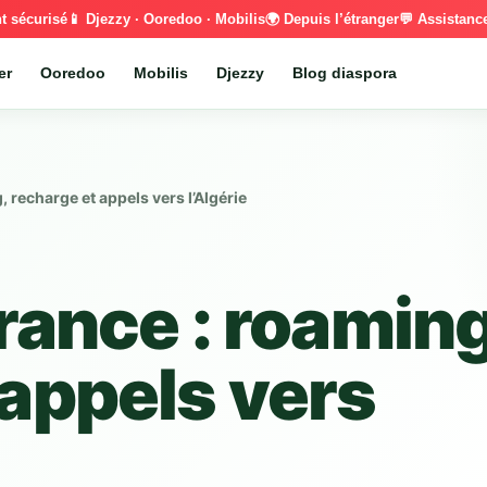
t sécurisé
📱 Djezzy · Ooredoo · Mobilis
🌍 Depuis l’étranger
💬 Assistan
er
Ooredoo
Mobilis
Djezzy
Blog diaspora
, recharge et appels vers l’Algérie
rance : roaming
 appels vers