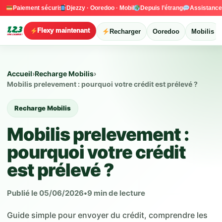
Paiement sécurisé
Djezzy · Ooredoo · Mobilis
Depuis l’étranger
Assistanc
Flexy maintenant
Recharger
Ooredoo
Mobilis
Accueil
›
Recharge Mobilis
›
Mobilis prelevement : pourquoi votre crédit est prélevé ?
Recharge Mobilis
Mobilis prelevement :
pourquoi votre crédit
est prélevé ?
Publié le 05/06/2026
•
9 min de lecture
Guide simple pour envoyer du crédit, comprendre les