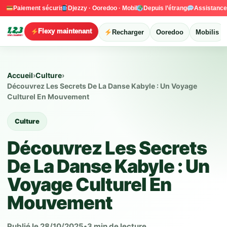
Paiement sécurisé
Djezzy · Ooredoo · Mobilis
Depuis l’étranger
Assistanc
Flexy maintenant
Recharger
Ooredoo
Mobilis
Accueil
›
Culture
›
Découvrez Les Secrets De La Danse Kabyle : Un Voyage
Culturel En Mouvement
Culture
Découvrez Les Secrets
De La Danse Kabyle : Un
Voyage Culturel En
Mouvement
Publié le 28/10/2025
•
3 min de lecture