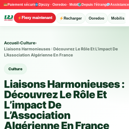
Paiement sécurisé
Djezzy · Ooredoo · Mobilis
Depuis l’étranger
Assistanc
Flexy maintenant
Recharger
Ooredoo
Mobilis
Accueil
›
Culture
›
Liaisons Harmonieuses : Découvrez Le Rôle Et L’impact De
L’Association Algérienne En France
Culture
Liaisons Harmonieuses :
Découvrez Le Rôle Et
L’impact De
L’Association
Algérienne En France