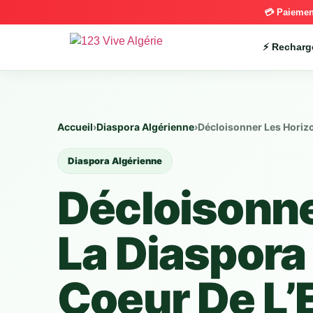
💳 Paiemen
⚡ Recharg
Accueil
›
Diaspora Algérienne
›
Décloisonner Les Horizo
Diaspora Algérienne
Décloisonne
La Diaspora
Coeur De L’