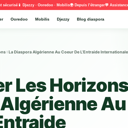
t sécurisé
📱 Djezzy · Ooredoo · Mobilis
🌍 Depuis l’étranger
💬 Assistan
er
Ooredoo
Mobilis
Djezzy
Blog diaspora
ns : La Diaspora Algérienne Au Coeur De L’Entraide Internationale
r Les Horizons
 Algérienne Au
Entraide