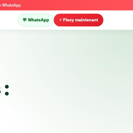
ce WhatsApp
💬 WhatsApp
⚡ Flexy maintenant
 :