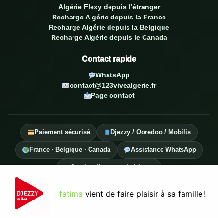
Algérie Flexy depuis l’étranger
Recharge Algérie depuis la France
Recharge Algérie depuis la Belgique
Recharge Algérie depuis le Canada
Contact rapide
WhatsApp
contact@123vivealgerie.fr
Page contact
Paiement sécurisé
Djezzy / Ooredoo / Mobilis
France · Belgique · Canada
Assistance WhatsApp
Service diaspora algérienne
fatima
vient de faire plaisir à sa famille !
© 2026 123 Vive Algérie — Tous droits réservés.
Confidentialité
CGV
Plan de site
Mentions légales