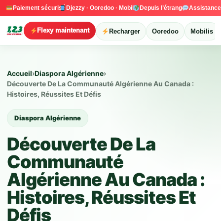
Paiement sécurisé
Djezzy · Ooredoo · Mobilis
Depuis l’étranger
Assistanc
Flexy maintenant
Recharger
Ooredoo
Mobilis
Accueil
›
Diaspora Algérienne
›
Découverte De La Communauté Algérienne Au Canada :
Histoires, Réussites Et Défis
Diaspora Algérienne
Découverte De La
Communauté
Algérienne Au Canada :
Histoires, Réussites Et
Défis