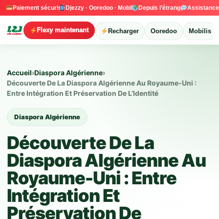
Paiement sécurisé
Djezzy · Ooredoo · Mobilis
Depuis l’étranger
Assistanc
Flexy maintenant
Recharger
Ooredoo
Mobilis
Accueil
›
Diaspora Algérienne
›
Découverte De La Diaspora Algérienne Au Royaume-Uni :
Entre Intégration Et Préservation De L’Identité
Diaspora Algérienne
Découverte De La
Diaspora Algérienne Au
Royaume-Uni : Entre
Intégration Et
Préservation De