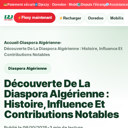
Paiement sécurisé
Djezzy · Ooredoo · Mobilis
Depuis l’étranger
Assistanc
Flexy maintenant
Recharger
Ooredoo
Mobilis
Accueil
›
Diaspora Algérienne
›
Découverte De La Diaspora Algérienne : Histoire, Influence Et
Contributions Notables
Diaspora Algérienne
Découverte De La
Diaspora Algérienne :
Histoire, Influence Et
Contributions Notables
Publié le 09/10/2025
•
3 min de lecture