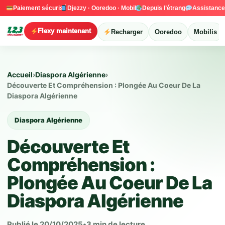
Paiement sécurisé
Djezzy · Ooredoo · Mobilis
Depuis l’étranger
Assistanc
Flexy maintenant
Recharger
Ooredoo
Mobilis
Accueil
›
Diaspora Algérienne
›
Découverte Et Compréhension : Plongée Au Coeur De La
Diaspora Algérienne
Diaspora Algérienne
Découverte Et
Compréhension :
Plongée Au Coeur De La
Diaspora Algérienne
Publié le 20/10/2025
•
3 min de lecture