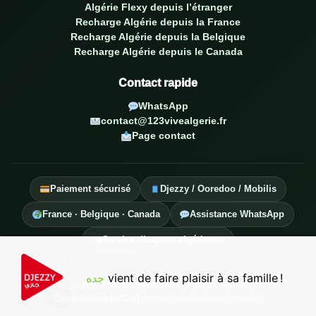
Algérie Flexy depuis l’étranger
Recharge Algérie depuis la France
Recharge Algérie depuis la Belgique
Recharge Algérie depuis le Canada
Contact rapide
WhatsApp
contact@123vivealgerie.fr
Page contact
Paiement sécurisé
Djezzy / Ooredoo / Mobilis
France · Belgique · Canada
Assistance WhatsApp
Service diaspora algérienne
جده
vient de faire plaisir à sa famille !
© 2026 123 Vive Algérie — Tous droits réservés.
Confidentialité
CGV
Plan de site
Mentions légales