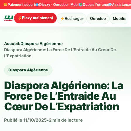
Paiement sécurisé
Djezzy · Ooredoo · Mobilis
Depuis l’étranger
Assistanc
Flexy maintenant
Recharger
Ooredoo
Mobilis
Accueil
›
Diaspora Algérienne
›
Diaspora Algérienne: La Force De L’Entraide Au Cœur De
L’Expatriation
Diaspora Algérienne
Diaspora Algérienne: La
Force De L’Entraide Au
Cœur De L’Expatriation
Publié le 11/10/2025
•
2 min de lecture