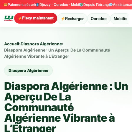
Paiement sécurisé
Djezzy · Ooredoo · Mobilis
Depuis l’étranger
Assistanc
Flexy maintenant
Recharger
Ooredoo
Mobilis
Accueil
›
Diaspora Algérienne
›
Diaspora Algérienne : Un Aperçu De La Communauté
Algérienne Vibrante à L’Étranger
Diaspora Algérienne
Diaspora Algérienne : Un
Aperçu De La
Communauté
Algérienne Vibrante à
L’Étranger