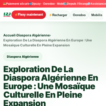
Paiement sécurisé
Djezzy · Ooredoo · Mobilis
Depuis l’étranger
Assistanc
Flexy maintenant
Recharger
Ooredoo
Mobilis
Accueil
›
Diaspora Algérienne
›
Exploration De La Diaspora Algérienne En Europe : Une
Mosaïque Culturelle En Pleine Expansion
Diaspora Algérienne
Exploration De La
Diaspora Algérienne En
Europe : Une Mosaïque
Culturelle En Pleine
Expansion