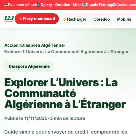
Paiement sécurisé
Djezzy · Ooredoo · Mobilis
Depuis l’étranger
Assistanc
Flexy maintenant
Recharger
Ooredoo
Mobilis
Accueil
›
Diaspora Algérienne
›
Explorer L’Univers : La Communauté Algérienne à L’Étranger
Diaspora Algérienne
Explorer L’Univers : La
Communauté
Algérienne à L’Étranger
Publié le 11/11/2025
•
3 min de lecture
Guide simple pour envoyer du crédit, comprendre les