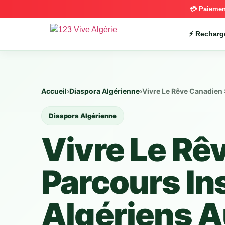
💳 Paiemen
⚡ Recharg
Accueil
›
Diaspora Algérienne
›
Vivre Le Rêve Canadien 
Diaspora Algérienne
Vivre Le Rê
Parcours In
Algériens 