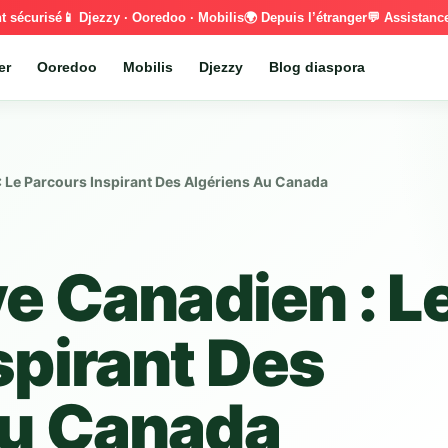
t sécurisé
📱 Djezzy · Ooredoo · Mobilis
🌍 Depuis l’étranger
💬 Assistan
er
Ooredoo
Mobilis
Djezzy
Blog diaspora
: Le Parcours Inspirant Des Algériens Au Canada
ve Canadien : L
spirant Des
Au Canada