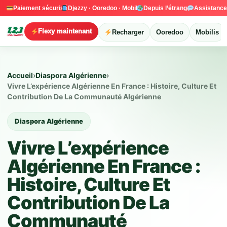
Paiement sécurisé
Djezzy · Ooredoo · Mobilis
Depuis l’étranger
Assistanc
Flexy maintenant
Recharger
Ooredoo
Mobilis
Accueil
›
Diaspora Algérienne
›
Vivre L’expérience Algérienne En France : Histoire, Culture Et
Contribution De La Communauté Algérienne
Diaspora Algérienne
Vivre L’expérience
Algérienne En France :
Histoire, Culture Et
Contribution De La
Communauté