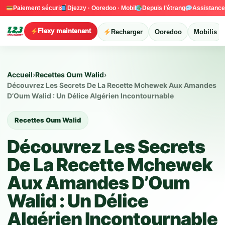
Paiement sécurisé
Djezzy · Ooredoo · Mobilis
Depuis l’étranger
Assistanc
Flexy maintenant
Recharger
Ooredoo
Mobilis
Accueil
›
Recettes Oum Walid
›
Découvrez Les Secrets De La Recette Mchewek Aux Amandes
D’Oum Walid : Un Délice Algérien Incontournable
Recettes Oum Walid
Découvrez Les Secrets
De La Recette Mchewek
Aux Amandes D’Oum
Walid : Un Délice
Algérien Incontournable