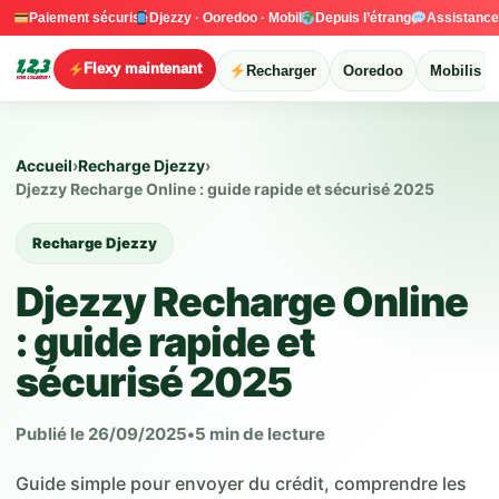
Paiement sécurisé
Djezzy · Ooredoo · Mobilis
Depuis l’étranger
Assistanc
Flexy maintenant
Recharger
Ooredoo
Mobilis
Accueil
›
Recharge Djezzy
›
Djezzy Recharge Online : guide rapide et sécurisé 2025
Recharge Djezzy
Djezzy Recharge Online
: guide rapide et
sécurisé 2025
Publié le 26/09/2025
•
5 min de lecture
Guide simple pour envoyer du crédit, comprendre les