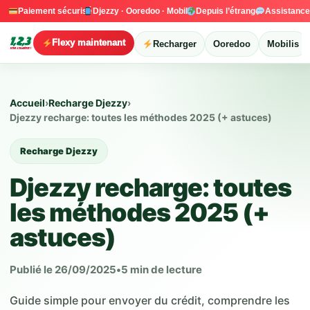
Paiement sécurisé
Djezzy · Ooredoo · Mobilis
Depuis l’étranger
Assistanc
Flexy maintenant
Recharger
Ooredoo
Mobilis
Accueil
›
Recharge Djezzy
›
Djezzy recharge: toutes les méthodes 2025 (+ astuces)
Recharge Djezzy
Djezzy recharge: toutes
les méthodes 2025 (+
astuces)
Publié le 26/09/2025
•
5 min de lecture
Guide simple pour envoyer du crédit, comprendre les