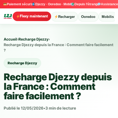
Paiement sécurisé
Djezzy · Ooredoo · Mobilis
Depuis l’étranger
Assistanc
Flexy maintenant
Recharger
Ooredoo
Mobilis
Accueil
›
Recharge Djezzy
›
Recharge Djezzy depuis la France : Comment faire facilement
?
Recharge Djezzy
Recharge Djezzy depuis
la France : Comment
faire facilement ?
Publié le 12/05/2026
•
3 min de lecture